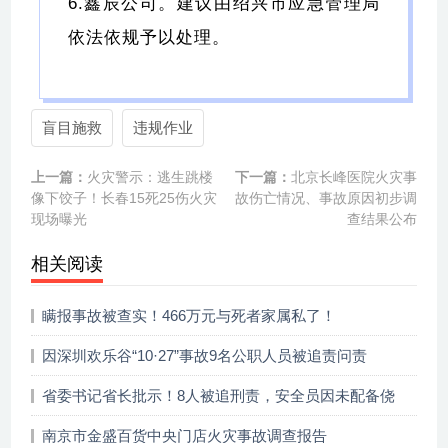
6.鑫辰公司。建议由绍兴市应急管理局
依法依规予以处理。
盲目施救
违规作业
上一篇：
火灾警示：逃生跳楼
下一篇：
北京长峰医院火灾事
像下饺子！长春15死25伤火灾
故伤亡情况、事故原因初步调
现场曝光
查结果公布
相关阅读
瞒报事故被查实！466万元与死者家属私了！
因深圳欢乐谷“10·27”事故9名公职人员被追责问责
省委书记省长批示！8人被追刑责，安全员因未配备侥
幸免责！
南京市金盛百货中央门店火灾事故调查报告