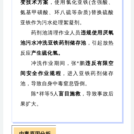
变技术方案
，使用氯化亚铁(含强酸、
氨基甲磺酸、环八硫等杂质)替换硫酸
亚铁作为污水处理絮凝剂。
药剂池清理作业人员
违规使用厌氧
池污水冲洗亚铁药剂储存池
，引起放热
反应
产生硫化氢。
冲洗作业期间，张*鹏
违反有限空
间安全作业规程
，进入亚铁药剂储存
池，导致自身中毒窒息昏倒。
陈*祥等5人
盲目施救
，导致事故后
果扩大。
中毒原因分析